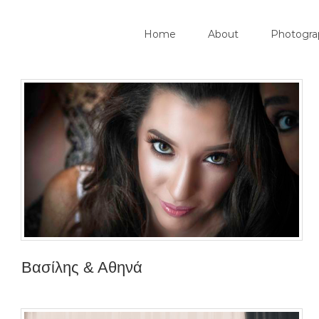
Search
Skip
for:
Home
About
Photogra
to
content
Βασίλης & Αθηνά