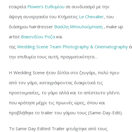
εταιρεία
Flowers Ευθυμίου
σε συνδυασμό με την
άψογη συνεργασία του Κτήματος
Le Chevalier
, του
διάσημου hairdresser
Βασίλη Μπουλούμπαση
, make up
artist
Βακονδίου Ροζα
και
της
Wedding Scene Team Photography & Cinematography
έ
την επιθυμία τους αυτή, πραγματικότητα…
Η Wedding Scene ήταν δίπλα στο ζευγάρι, πολύ πριν
από τον γάμο, καταγράφοντας διακριτικά τις
προετοιμασίες, το γάμο αλλά και το απίστευτο γλέντι
που κράτησε μέχρι τις πρωινές ώρες, όπου και
προβλήθηκε το trailer του γάμου τους (Same-Day-Edit).
Το Same Day Edited Trailer φτιάχτηκε από τους