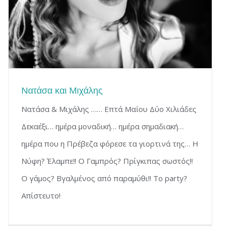
Νατάσα και Μιχάλης
Νατάσα & Μιχάλης …… Επτά Μαΐου Δύο Χιλιάδες
Δεκαέξι… ημέρα μοναδική… ημέρα σημαδιακή…
ημέρα που η Πρέβεζα φόρεσε τα γιορτινά της… Η
Νύφη? Έλαμπε!! Ο Γαμπρός? Πρίγκιπας σωστός!!
Ο γάμος? Βγαλμένος από παραμύθι!! Το party?
Απίστευτο!