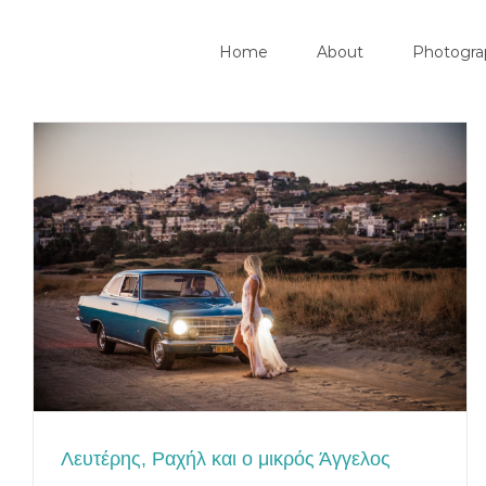
Search
Skip
for:
Home
About
Photogra
to
content
Λευτέρης, Ραχήλ και ο μικρός Άγγελος